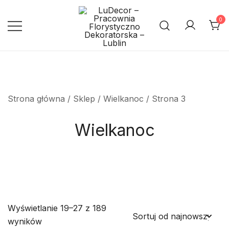
Przejdź
do
0
treści
Pracownia Florystyczno
LuDecor – Pracownia
Florystyczno Dekoratorska –
Dekoratorska – Lublin
Lublin
Strona główna
/
Sklep
/
Wielkanoc
/ Strona 3
Wielkanoc
Wyświetlanie 19–27 z 189
Posortowane
wyników