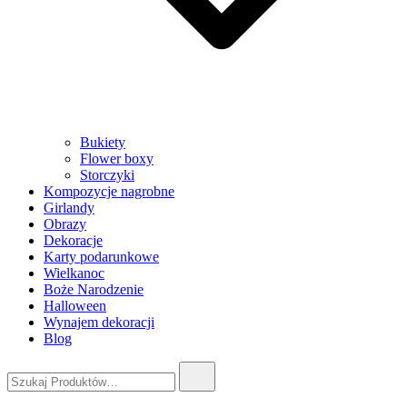
Bukiety
Flower boxy
Storczyki
Kompozycje nagrobne
Girlandy
Obrazy
Dekoracje
Karty podarunkowe
Wielkanoc
Boże Narodzenie
Halloween
Wynajem dekoracji
Blog
Szukaj: