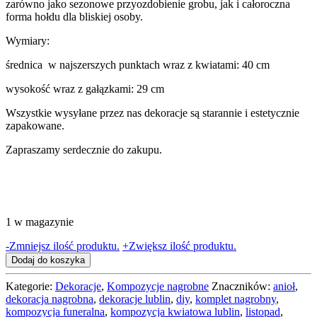
zarówno jako sezonowe przyozdobienie grobu, jak i całoroczna
forma hołdu dla bliskiej osoby.
Wymiary:
średnica w najszerszych punktach wraz z kwiatami: 40 cm
wysokość wraz z gałązkami: 29 cm
Wszystkie wysyłane przez nas dekoracje są starannie i estetycznie
zapakowane.
Zapraszamy serdecznie do zakupu.
1 w magazynie
ilość
-
Zmniejsz ilość produktu.
+
Zwiększ ilość produktu.
Dekoracja
Dodaj do koszyka
nagrobna
z
Kategorie:
Dekoracje
,
Kompozycje nagrobne
Znaczników:
anioł
,
aniołem
dekoracja nagrobna
,
dekoracje lublin
,
diy
,
komplet nagrobny
,
kompozycja funeralna
,
kompozycja kwiatowa lublin
,
listopad
,