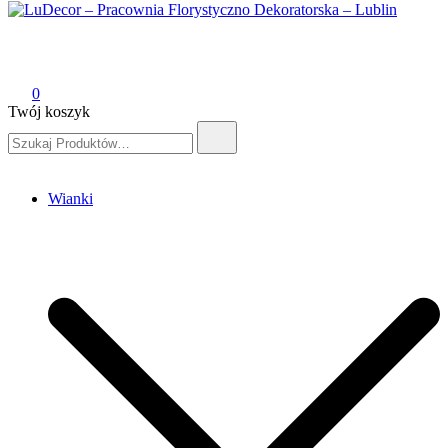
LuDecor – Pracownia Florystyczno Dekoratorska – Lublin
Pracownia Florystyczno Dekoratorska – Lublin
0
Twój koszyk
Szukaj:
Wianki