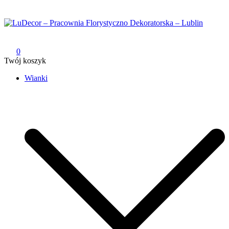
Przejdź
do
treści
LuDecor – Pracownia Florystyczno Dekoratorska – Lublin
Pracownia Florystyczno Dekoratorska – Lublin
0
Twój koszyk
Wianki