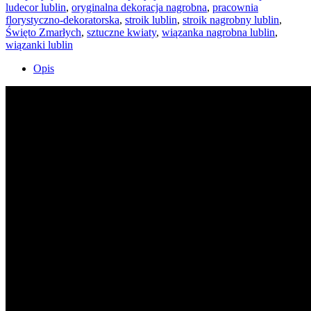
ludecor lublin
,
oryginalna dekoracja nagrobna
,
pracownia
florystyczno-dekoratorska
,
stroik lublin
,
stroik nagrobny lublin
,
Święto Zmarłych
,
sztuczne kwiaty
,
wiązanka nagrobna lublin
,
wiązanki lublin
Opis