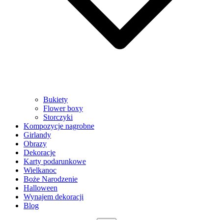
Bukiety
Flower boxy
Storczyki
Kompozycje nagrobne
Girlandy
Obrazy
Dekoracje
Karty podarunkowe
Wielkanoc
Boże Narodzenie
Halloween
Wynajem dekoracji
Blog