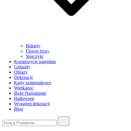
Bukiety
Flower boxy
Storczyki
Kompozycje nagrobne
Girlandy
Obrazy
Dekoracje
Karty podarunkowe
Wielkanoc
Boże Narodzenie
Halloween
Wynajem dekoracji
Blog
Szukaj: