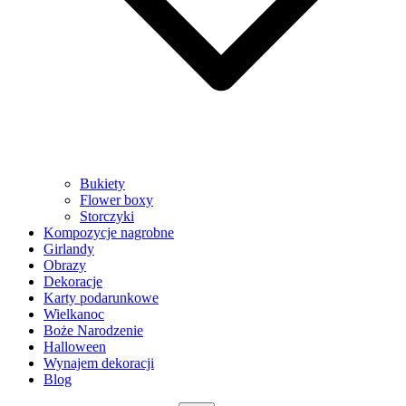
Bukiety
Flower boxy
Storczyki
Kompozycje nagrobne
Girlandy
Obrazy
Dekoracje
Karty podarunkowe
Wielkanoc
Boże Narodzenie
Halloween
Wynajem dekoracji
Blog