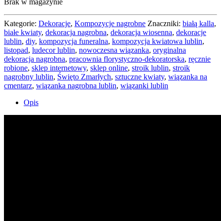
Brak w magazynie
Kategorie:
Dekoracje
,
Kompozycje nagrobne
Znaczniki:
białą kalla
,
białe kwiaty
,
dekoracja nagrobna
,
dekoracja wiosenna
,
dekoracje
lublin
,
diy
,
kompozycja funeralna
,
kompozycja kwiatowa lublin
,
listopad
,
ludecor lublin
,
nowoczesna wiązanka
,
oryginalna
dekoracja nagrobna
,
pracownia florystyczno-dekoratorska
,
ręcznie
robione
,
sklep internetowy
,
sklep online
,
stroik lublin
,
stroik
nagrobny lublin
,
Święto Zmarłych
,
sztuczne kwiaty
,
wiązanka na
cmentarz
,
wiązanka nagrobna lublin
,
wiązanki lublin
Opis