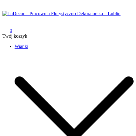
Przejdź
do
treści
LuDecor – Pracownia Florystyczno Dekoratorska – Lublin
Pracownia Florystyczno Dekoratorska – Lublin
0
Twój koszyk
Wianki