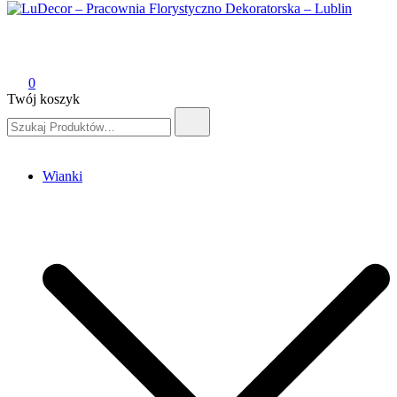
LuDecor – Pracownia Florystyczno Dekoratorska – Lublin
Pracownia Florystyczno Dekoratorska – Lublin
0
Twój koszyk
Szukaj:
Wianki