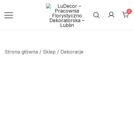
Przejdź
do
0
treści
Pracownia Florystyczno
LuDecor – Pracownia
Florystyczno Dekoratorska –
Dekoratorska – Lublin
Lublin
Strona główna
/
Sklep
/
Dekoracje