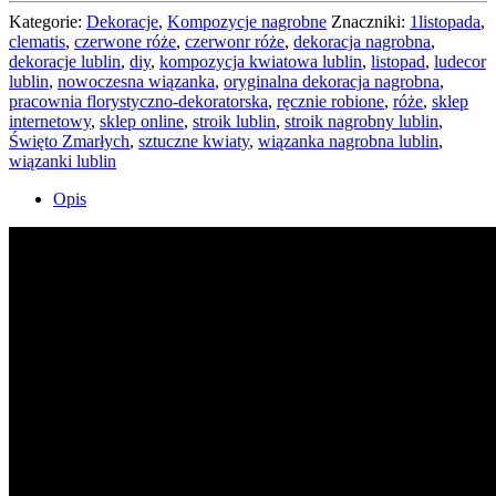
Kategorie:
Dekoracje
,
Kompozycje nagrobne
Znaczniki:
1listopada
,
clematis
,
czerwone róże
,
czerwonr róże
,
dekoracja nagrobna
,
dekoracje lublin
,
diy
,
kompozycja kwiatowa lublin
,
listopad
,
ludecor
lublin
,
nowoczesna wiązanka
,
oryginalna dekoracja nagrobna
,
pracownia florystyczno-dekoratorska
,
ręcznie robione
,
róże
,
sklep
internetowy
,
sklep online
,
stroik lublin
,
stroik nagrobny lublin
,
Święto Zmarłych
,
sztuczne kwiaty
,
wiązanka nagrobna lublin
,
wiązanki lublin
Opis