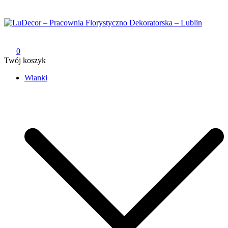
Przejdź
do
treści
LuDecor – Pracownia Florystyczno Dekoratorska – Lublin
Pracownia Florystyczno Dekoratorska – Lublin
0
Twój koszyk
Wianki