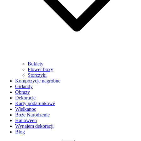
Bukiety
Flower boxy
Storczyki
Kompozycje nagrobne
Girlandy
Obrazy
Dekoracje
Karty podarunkowe
Wielkanoc
Boże Narodzenie
Halloween
Wynajem dekoracji
Blog