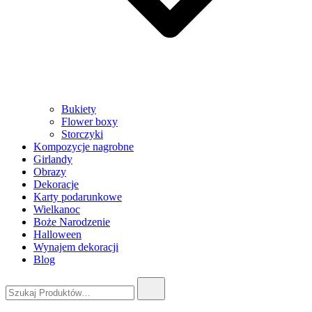
Bukiety
Flower boxy
Storczyki
Kompozycje nagrobne
Girlandy
Obrazy
Dekoracje
Karty podarunkowe
Wielkanoc
Boże Narodzenie
Halloween
Wynajem dekoracji
Blog
Szukaj: