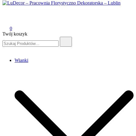
LuDecor – Pracownia Florystyczno Dekoratorska – Lublin
Pracownia Florystyczno Dekoratorska – Lublin
0
Twój koszyk
Szukaj:
Wianki