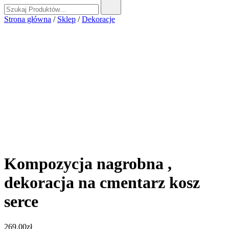
Szukaj:
Strona główna
/
Sklep
/
Dekoracje
Kompozycja nagrobna ,
dekoracja na cmentarz kosz
serce
269.00
zł