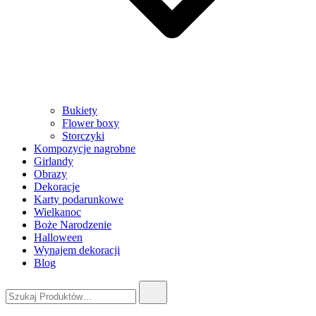
Bukiety
Flower boxy
Storczyki
Kompozycje nagrobne
Girlandy
Obrazy
Dekoracje
Karty podarunkowe
Wielkanoc
Boże Narodzenie
Halloween
Wynajem dekoracji
Blog
Szukaj: