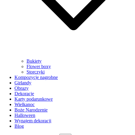
Bukiety
Flower boxy
Storczyki
Kompozycje nagrobne
Girlandy
Obrazy
Dekoracje
Karty podarunkowe
Wielkanoc
Boże Narodzenie
Halloween
Wynajem dekoracji
Blog