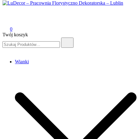
LuDecor – Pracownia Florystyczno Dekoratorska – Lublin
Pracownia Florystyczno Dekoratorska – Lublin
0
Twój koszyk
Szukaj:
Wianki