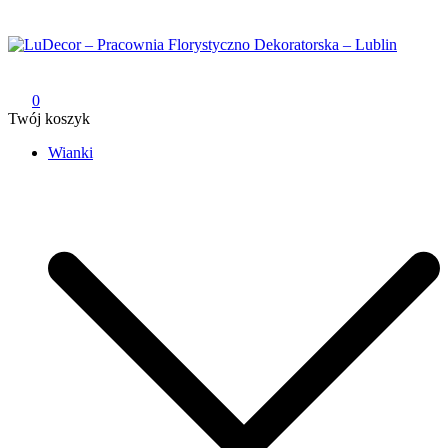
Przejdź
do
treści
LuDecor – Pracownia Florystyczno Dekoratorska – Lublin
Pracownia Florystyczno Dekoratorska – Lublin
0
Twój koszyk
Wianki