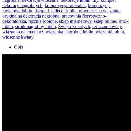
nagrobna
,
dekoracja wiosenna
,
dekoracje lublin
,
diy
,
komplet
dekoracji nagrobnych
,
kompozycja funeralna
,
kompozycja
kwiatowa lublin
,
listopad
,
ludecor lublin
,
nowoczesna wiązanka
,
oryginalna dekoracja nagrobna
,
pracownia florystyczno-
dekoratorska
,
ręcznie robione
,
sklep internetowy
,
sklep online
,
stroik
lublin
,
stroik nagrobny lublin
,
Święto Zmarłych
,
sztuczne kwiaty
,
wiązanka na cmentarz
,
wiązanka nagrobna lublin
,
wiązanki lublin
,
wiosenne kwiaty
Opis