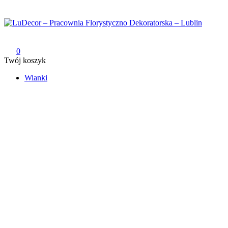
Przejdź
do
treści
LuDecor – Pracownia Florystyczno Dekoratorska – Lublin
Pracownia Florystyczno Dekoratorska – Lublin
0
Twój koszyk
Wianki