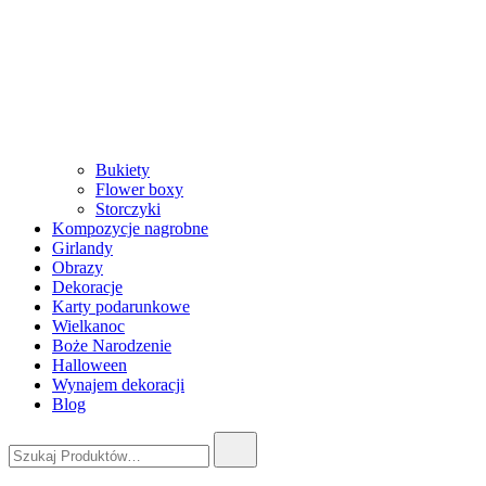
Bukiety
Flower boxy
Storczyki
Kompozycje nagrobne
Girlandy
Obrazy
Dekoracje
Karty podarunkowe
Wielkanoc
Boże Narodzenie
Halloween
Wynajem dekoracji
Blog
Szukaj: