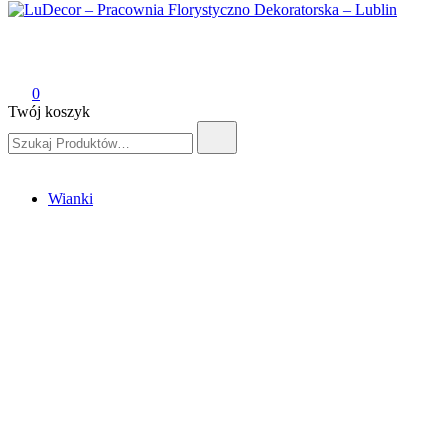
LuDecor – Pracownia Florystyczno Dekoratorska – Lublin
Pracownia Florystyczno Dekoratorska – Lublin
0
Twój koszyk
Szukaj:
Wianki