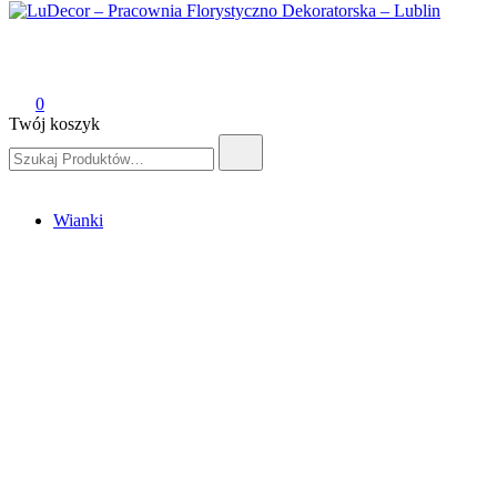
LuDecor – Pracownia Florystyczno Dekoratorska – Lublin
Pracownia Florystyczno Dekoratorska – Lublin
0
Twój koszyk
Szukaj:
Wianki