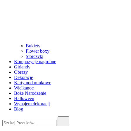
Bukiety
Flower boxy
Storczyki
Kompozycje nagrobne
Girlandy
Obrazy
Dekoracje
Karty podarunkowe
Wielkanoc
Boże Narodzenie
Halloween
Wynajem dekoracji
Blog
Szukaj: