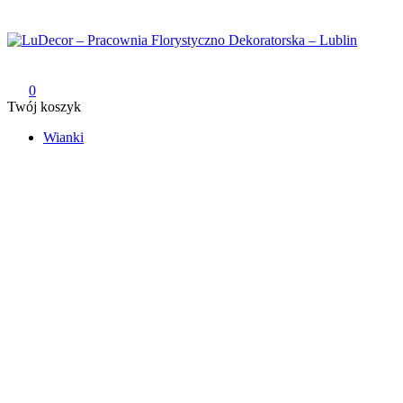
Przejdź
do
treści
LuDecor – Pracownia Florystyczno Dekoratorska – Lublin
Pracownia Florystyczno Dekoratorska – Lublin
0
Twój koszyk
Wianki