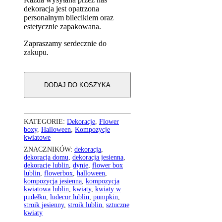
dekoracja jest opatrzona
personalnym bilecikiem oraz
estetycznie zapakowana.
Zapraszamy serdecznie do
zakupu.
DODAJ DO KOSZYKA
KATEGORIE:
Dekoracje
,
Flower
boxy
,
Halloween
,
Kompozycje
kwiatowe
ZNACZNIKÓW:
dekoracja
,
dekoracja domu
,
dekoracja jesienna
,
dekoracje lublin
,
dynie
,
flower box
lublin
,
flowerbox
,
halloween
,
kompozycja jesienna
,
kompozycja
kwiatowa lublin
,
kwiaty
,
kwiaty w
pudełku
,
ludecor lublin
,
pumpkin
,
stroik jesienny
,
stroik lublin
,
sztuczne
kwiaty