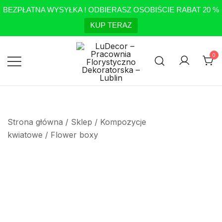
BEZPŁATNA WYSYŁKA ! ODBIERASZ OSOBIŚCIE RABAT 20 %
KUP TERAZ
Przejdź
do
0
treści
Pracownia Florystyczno
LuDecor – Pracownia
Florystyczno Dekoratorska –
Dekoratorska – Lublin
Lublin
Strona główna
/
Sklep
/
Kompozycje
kwiatowe
/
Flower boxy