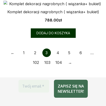
Komplet dekoracji nagrobnych ( wiązanka+ bukiet)
788.00
zł
DODAJ DO KOSZYKA
←
1
2
3
4
5
6
…
102
103
104
→