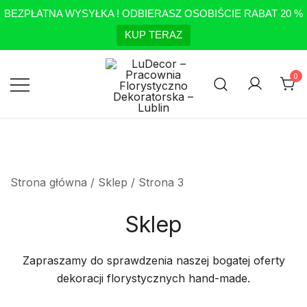
BEZPŁATNA WYSYŁKA ! ODBIERASZ OSOBIŚCIE RABAT 20 %
KUP TERAZ
Przejdź
do
0
treści
Pracownia Florystyczno
LuDecor – Pracownia
Florystyczno Dekoratorska –
Dekoratorska – Lublin
Lublin
Strona główna
/
Sklep
/ Strona 3
Sklep
Zapraszamy do sprawdzenia naszej bogatej oferty
dekoracji florystycznych hand-made.