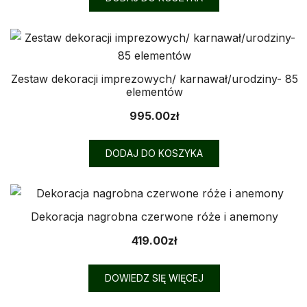
Zestaw dekoracji imprezowych/ karnawał/urodziny- 85
elementów
995.00
zł
DODAJ DO KOSZYKA
Dekoracja nagrobna czerwone róże i anemony
419.00
zł
DOWIEDZ SIĘ WIĘCEJ