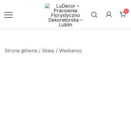
Przejdź
do
0
treści
Pracownia Florystyczno
LuDecor – Pracownia
Florystyczno Dekoratorska –
Dekoratorska – Lublin
Lublin
Strona główna
/
Sklep
/
Wielkanoc