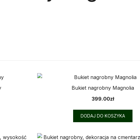
ne
h
y
Bukiet nagrobny Magnolia
399.00
zł
DODAJ DO KOSZYKA