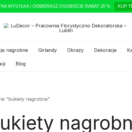
NA WYSYŁKA ! ODBIERASZ OSOBIŚCIE RABAT 20 %
KUP T
Pracownia Florystyczno Dekoratorska – Lublin
LuDecor – Pracownia Florystyczno Dekorators
je nagrobne
Girlandy
Obrazy
Dekoracje
K
cji
Blog
ne “bukiety nagrobne”
ukiety nagrob