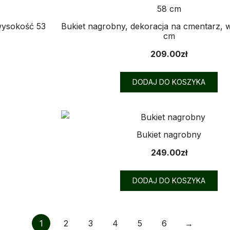
wysokość 53
Bukiet nagrobny, dekoracja na cmentarz,
cm
209.00
zł
DODAJ DO KOSZYKA
Bukiet nagrobny
249.00
zł
DODAJ DO KOSZYKA
1
2
3
4
5
6
→