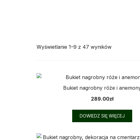
Posortowa
Wyświetlanie 1–9 z 47 wyników
według
najnowszyc
Bukiet nagrobny róże i anemon
289.00
zł
DOWIEDZ SIĘ WIĘCEJ