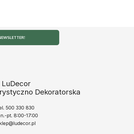
LuDecor
rystyczno Dekoratorska
el. 500 330 830
n.-pt. 8:00-17:00
klep@ludecor.pl