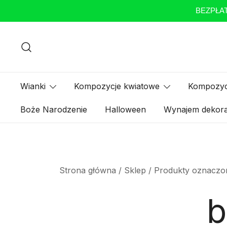
BEZPŁAT
Przejdź
do
treści
Wianki
Kompozycje kwiatowe
Kompozyc
Boże Narodzenie
Halloween
Wynajem dekora
Strona główna
/
Sklep
/ Produkty oznaczo
b