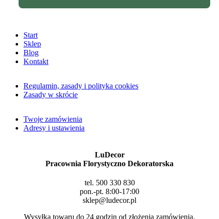
Start
Sklep
Blog
Kontakt
Regulamin, zasady i polityka cookies
Zasady w skrócie
Twoje zamówienia
Adresy i ustawienia
LuDecor
Pracownia Florystyczno Dekoratorska
tel. 500 330 830
pon.-pt. 8:00-17:00
sklep@ludecor.pl
Wysyłka towaru do 24 godzin od złożenia zamówienia.