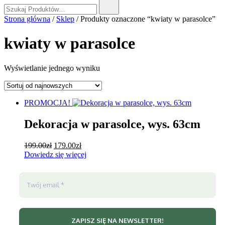
Szukaj:
Strona główna
/
Sklep
/ Produkty oznaczone “kwiaty w parasolce”
kwiaty w parasolce
Wyświetlanie jednego wyniku
PROMOCJA!
Dekoracja w parasolce, wys. 63cm
Pierwotna
Aktualna
199.00
zł
179.00
zł
cena
cena
Dowiedz się więcej
wynosiła:
wynosi:
199.00zł.
179.00zł.