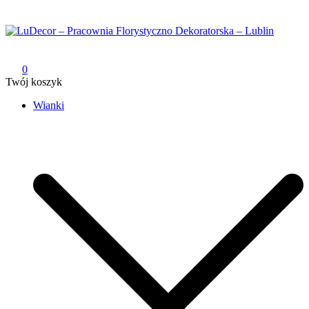
Przejdź
do
treści
LuDecor – Pracownia Florystyczno Dekoratorska – Lublin
Pracownia Florystyczno Dekoratorska – Lublin
0
Twój koszyk
Wianki