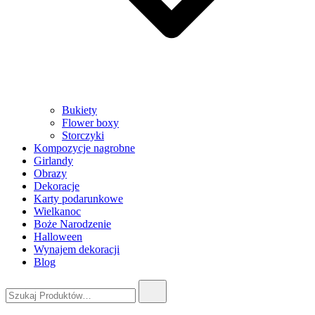
Bukiety
Flower boxy
Storczyki
Kompozycje nagrobne
Girlandy
Obrazy
Dekoracje
Karty podarunkowe
Wielkanoc
Boże Narodzenie
Halloween
Wynajem dekoracji
Blog
Szukaj: