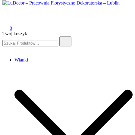
LuDecor – Pracownia Florystyczno Dekoratorska – Lublin
Pracownia Florystyczno Dekoratorska – Lublin
0
Twój koszyk
Szukaj:
Wianki