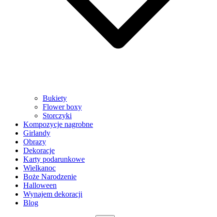
Bukiety
Flower boxy
Storczyki
Kompozycje nagrobne
Girlandy
Obrazy
Dekoracje
Karty podarunkowe
Wielkanoc
Boże Narodzenie
Halloween
Wynajem dekoracji
Blog