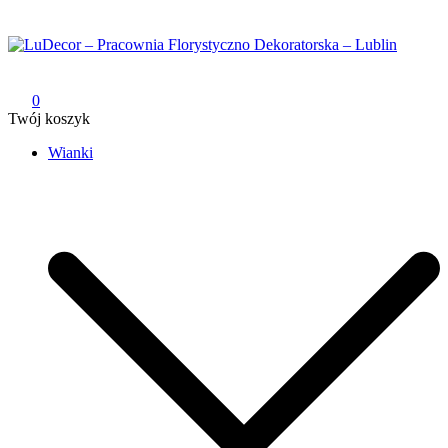
Przejdź
do
treści
LuDecor – Pracownia Florystyczno Dekoratorska – Lublin
Pracownia Florystyczno Dekoratorska – Lublin
0
Twój koszyk
Wianki