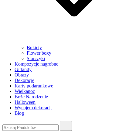
Bukiety
Flower boxy
Storczyki
Kompozycje nagrobne
Girlandy
Obrazy
Dekoracje
Karty podarunkowe
Wielkanoc
Boże Narodzenie
Halloween
Wynajem dekoracji
Blog
Szukaj: