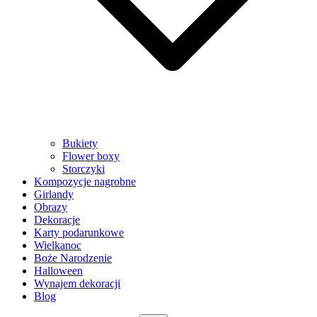
Bukiety
Flower boxy
Storczyki
Kompozycje nagrobne
Girlandy
Obrazy
Dekoracje
Karty podarunkowe
Wielkanoc
Boże Narodzenie
Halloween
Wynajem dekoracji
Blog