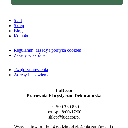
Start
Sklep
Blog
Kontakt
Regulamin, zasady i polityka cookies
Zasady w skrócie
Twoje zamówienia
Adresy i ustawienia
LuDecor
Pracownia Florystyczno Dekoratorska
tel. 500 330 830
pon.-pt. 8:00-17:00
sklep@ludecor.pl
Wysyłka towaru do 24 godzin od złożenia zamówienia.