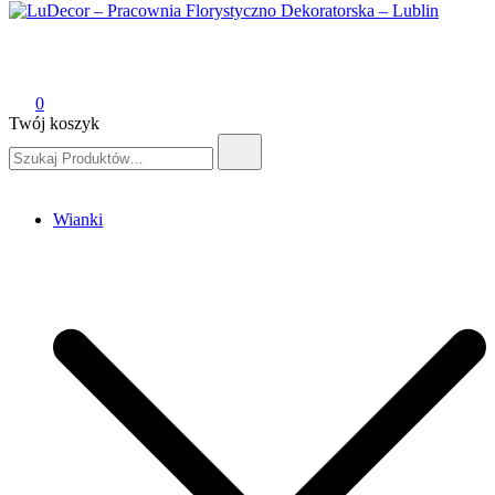
LuDecor – Pracownia Florystyczno Dekoratorska – Lublin
Pracownia Florystyczno Dekoratorska – Lublin
0
Twój koszyk
Szukaj:
Wianki