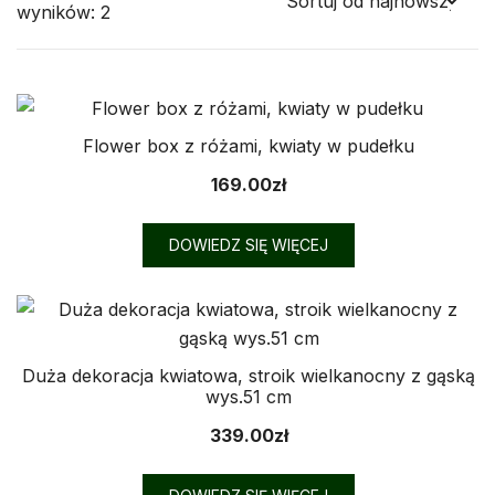
Posortowane
wyników: 2
według
najnowszych
Flower box z różami, kwiaty w pudełku
169.00
zł
DOWIEDZ SIĘ WIĘCEJ
Duża dekoracja kwiatowa, stroik wielkanocny z gąską
wys.51 cm
339.00
zł