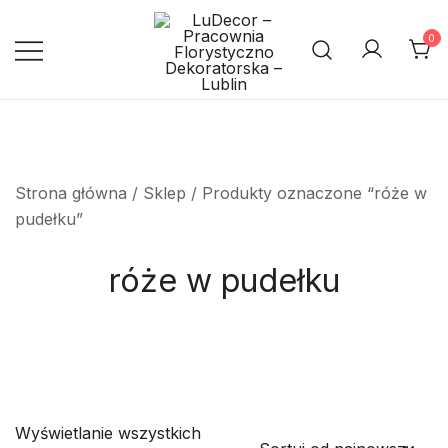
Przejdź
do
0
treści
Pracownia Florystyczno
LuDecor – Pracownia
Florystyczno Dekoratorska –
Dekoratorska – Lublin
Lublin
Strona główna
/
Sklep
/ Produkty oznaczone “róże w
pudełku”
róże w pudełku
Wyświetlanie wszystkich