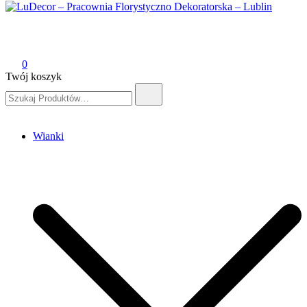
LuDecor – Pracownia Florystyczno Dekoratorska – Lublin
Pracownia Florystyczno Dekoratorska – Lublin
0
Twój koszyk
Szukaj:
Wianki