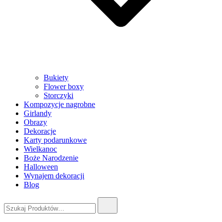
Bukiety
Flower boxy
Storczyki
Kompozycje nagrobne
Girlandy
Obrazy
Dekoracje
Karty podarunkowe
Wielkanoc
Boże Narodzenie
Halloween
Wynajem dekoracji
Blog
Szukaj: