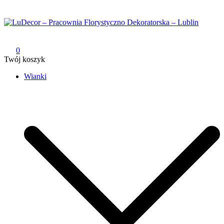
Przejdź
do
treści
LuDecor – Pracownia Florystyczno Dekoratorska – Lublin
Pracownia Florystyczno Dekoratorska – Lublin
0
Twój koszyk
Wianki