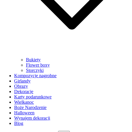
Bukiety
Flower boxy
Storczyki
Kompozycje nagrobne
Girlandy
Obrazy
Dekoracje
Karty podarunkowe
Wielkanoc
Boże Narodzenie
Halloween
Wynajem dekoracji
Blog