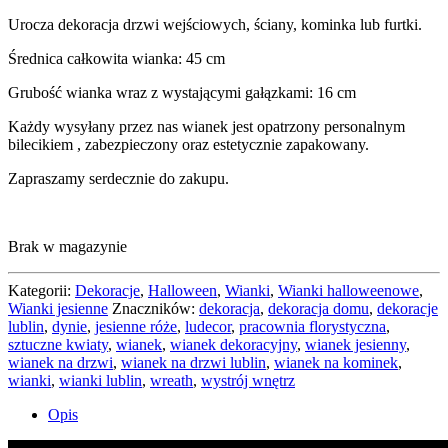
Urocza dekoracja drzwi wejściowych, ściany, kominka lub furtki.
Średnica całkowita wianka: 45 cm
Grubość wianka wraz z wystającymi gałązkami: 16 cm
Każdy wysyłany przez nas wianek jest opatrzony personalnym
bilecikiem , zabezpieczony oraz estetycznie zapakowany.
Zapraszamy serdecznie do zakupu.
Brak w magazynie
Kategorii:
Dekoracje
,
Halloween
,
Wianki
,
Wianki halloweenowe
,
Wianki jesienne
Znaczników:
dekoracja
,
dekoracja domu
,
dekoracje
lublin
,
dynie
,
jesienne róże
,
ludecor
,
pracownia florystyczna
,
sztuczne kwiaty
,
wianek
,
wianek dekoracyjny
,
wianek jesienny
,
wianek na drzwi
,
wianek na drzwi lublin
,
wianek na kominek
,
wianki
,
wianki lublin
,
wreath
,
wystrój wnętrz
Opis