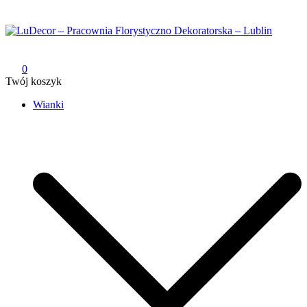
Przejdź
do
treści
LuDecor – Pracownia Florystyczno Dekoratorska – Lublin
Pracownia Florystyczno Dekoratorska – Lublin
0
Twój koszyk
Wianki