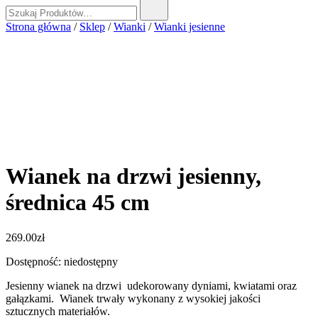
Szukaj:
Strona główna
/
Sklep
/
Wianki
/
Wianki jesienne
Wianek na drzwi jesienny,
średnica 45 cm
269.00
zł
Dostępność: niedostępny
Jesienny wianek na drzwi udekorowany dyniami, kwiatami oraz
gałązkami. Wianek trwały wykonany z wysokiej jakości
sztucznych materiałów.