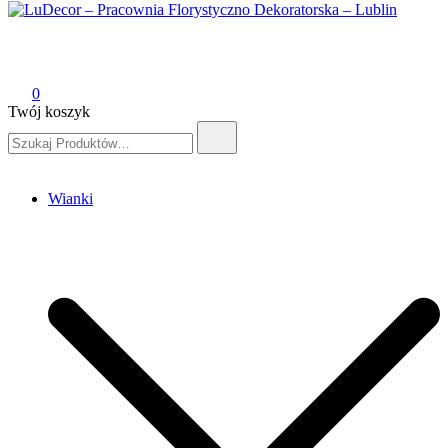
LuDecor – Pracownia Florystyczno Dekoratorska – Lublin
Pracownia Florystyczno Dekoratorska – Lublin
0
Twój koszyk
Szukaj:
Wianki