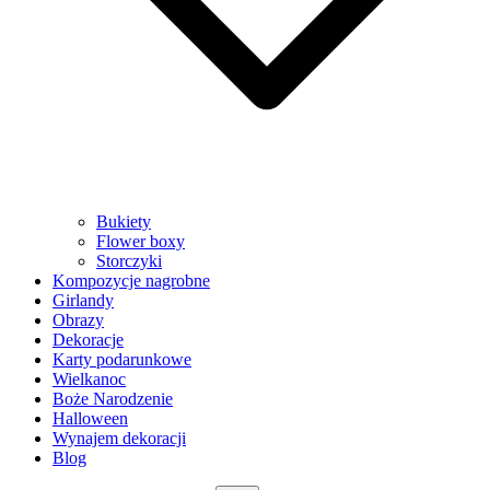
Bukiety
Flower boxy
Storczyki
Kompozycje nagrobne
Girlandy
Obrazy
Dekoracje
Karty podarunkowe
Wielkanoc
Boże Narodzenie
Halloween
Wynajem dekoracji
Blog