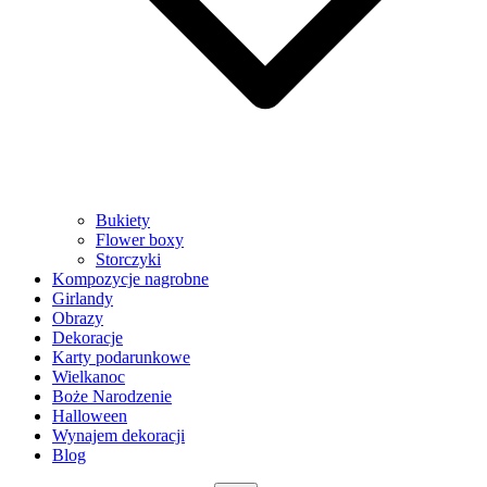
Bukiety
Flower boxy
Storczyki
Kompozycje nagrobne
Girlandy
Obrazy
Dekoracje
Karty podarunkowe
Wielkanoc
Boże Narodzenie
Halloween
Wynajem dekoracji
Blog