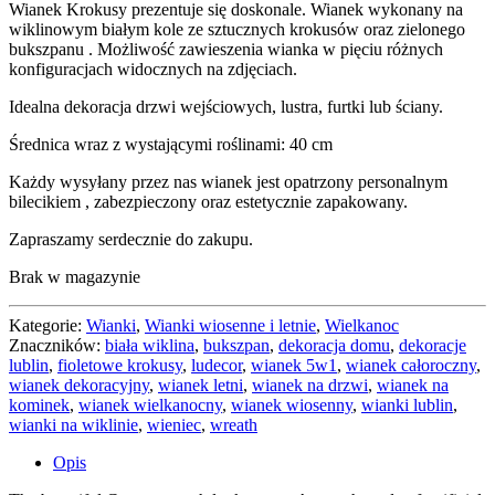
Wianek Krokusy prezentuje się doskonale. Wianek wykonany na
wiklinowym białym kole ze sztucznych krokusów oraz zielonego
bukszpanu . Możliwość zawieszenia wianka w pięciu różnych
konfiguracjach widocznych na zdjęciach.
Idealna dekoracja drzwi wejściowych, lustra, furtki lub ściany.
Średnica wraz z wystającymi roślinami: 40 cm
Każdy wysyłany przez nas wianek jest opatrzony personalnym
bilecikiem , zabezpieczony oraz estetycznie zapakowany.
Zapraszamy serdecznie do zakupu.
Brak w magazynie
Kategorie:
Wianki
,
Wianki wiosenne i letnie
,
Wielkanoc
Znaczników:
biała wiklina
,
bukszpan
,
dekoracja domu
,
dekoracje
lublin
,
fioletowe krokusy
,
ludecor
,
wianek 5w1
,
wianek całoroczny
,
wianek dekoracyjny
,
wianek letni
,
wianek na drzwi
,
wianek na
kominek
,
wianek wielkanocny
,
wianek wiosenny
,
wianki lublin
,
wianki na wiklinie
,
wieniec
,
wreath
Opis