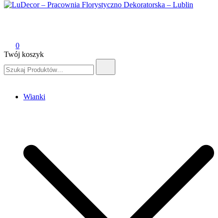
LuDecor – Pracownia Florystyczno Dekoratorska – Lublin
Pracownia Florystyczno Dekoratorska – Lublin
0
Twój koszyk
Szukaj:
Wianki