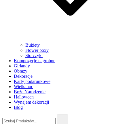
Bukiety
Flower boxy
Storczyki
Kompozycje nagrobne
Girlandy
Obrazy
Dekoracje
Karty podarunkowe
Wielkanoc
Boże Narodzenie
Halloween
Wynajem dekoracji
Blog
Szukaj: