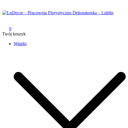
Przejdź
do
treści
LuDecor – Pracownia Florystyczno Dekoratorska – Lublin
Pracownia Florystyczno Dekoratorska – Lublin
0
Twój koszyk
Wianki