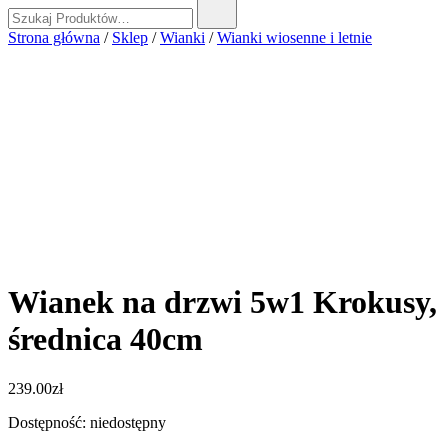
Szukaj:
Strona główna
/
Sklep
/
Wianki
/
Wianki wiosenne i letnie
Wianek na drzwi 5w1 Krokusy,
średnica 40cm
239.00
zł
Dostępność: niedostępny