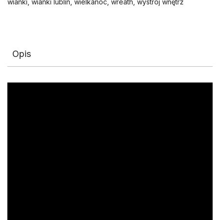
wianki
,
wianki lublin
,
wielkanoc
,
wreath
,
wystrój wnętrz
Opis