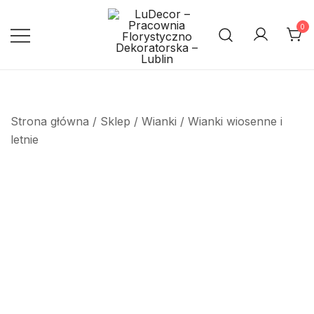
Przejdź
do
0
treści
Pracownia Florystyczno
LuDecor – Pracownia
Florystyczno Dekoratorska –
Dekoratorska – Lublin
Lublin
Strona główna
/
Sklep
/
Wianki
/
Wianki wiosenne i
letnie