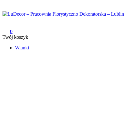
Przejdź
do
treści
LuDecor – Pracownia Florystyczno Dekoratorska – Lublin
Pracownia Florystyczno Dekoratorska – Lublin
0
Twój koszyk
Wianki