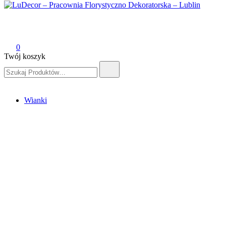
LuDecor – Pracownia Florystyczno Dekoratorska – Lublin
Pracownia Florystyczno Dekoratorska – Lublin
0
Twój koszyk
Szukaj:
Wianki