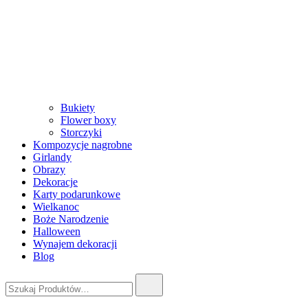
Bukiety
Flower boxy
Storczyki
Kompozycje nagrobne
Girlandy
Obrazy
Dekoracje
Karty podarunkowe
Wielkanoc
Boże Narodzenie
Halloween
Wynajem dekoracji
Blog
Szukaj: