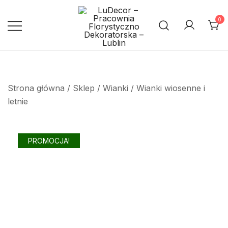
Przejdź
do
0
treści
Pracownia Florystyczno
LuDecor – Pracownia
Florystyczno Dekoratorska –
Dekoratorska – Lublin
Lublin
Strona główna
/
Sklep
/
Wianki
/
Wianki wiosenne i
letnie
PROMOCJA!