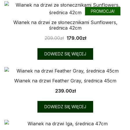
PROMOCJA!
Wianek na drzwi ze słonecznikami Sunflowers,
średnica 42cm
Pierwotna
Aktualna
209.00
zł
179.00
zł
cena
cena
wynosiła:
wynosi:
DOWIEDZ SIĘ WIĘCEJ
209.00zł.
179.00zł.
Wianek na drzwi Feather Gray, średnica 45cm
239.00
zł
DOWIEDZ SIĘ WIĘCEJ