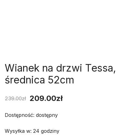
Wianek na drzwi Tessa,
średnica 52cm
Pierwotna
Aktualna
209.00
zł
239.00
zł
cena
cena
Dostępność: dostępny
wynosiła:
wynosi:
Wysyłka w: 24 godziny
239.00zł.
209.00zł.