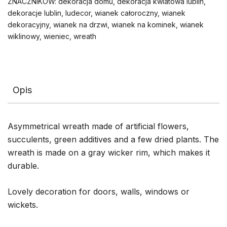
ZNACZNIKÓW:
dekoracja domu
,
dekoracja kwiatowa lublin
,
dekoracje lublin
,
ludecor
,
wianek całoroczny
,
wianek
dekoracyjny
,
wianek na drzwi
,
wianek na kominek
,
wianek
wiklinowy
,
wieniec
,
wreath
Opis
Asymmetrical wreath made of artificial flowers,
succulents, green additives and a few dried plants. The
wreath is made on a gray wicker rim, which makes it
durable.
Lovely decoration for doors, walls, windows or
wickets.